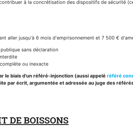
ntribuer à la concrétisation des dispositifs de sécurité (ce
vant aller jusqu'à 6 mois d'emprisonnement et 7 500 € d'am
 publique sans déclaration
nterdite
ncomplète ou inexacte
ar le biais d'un référé-injonction (aussi appelé
référé con
ite par écrit, argumentée et adressée au juge des référés
T DE BOISSONS