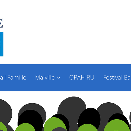
ail Famille
Ma ville
OPAH-RU
Festival B