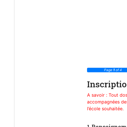
Page
1
of 4
Inscripti
A savoir : Tout do
accompagnées des j
l’école souhaitée.
1-Renseigneme