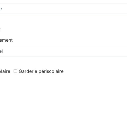
e
sement
laire
Garderie périscolaire