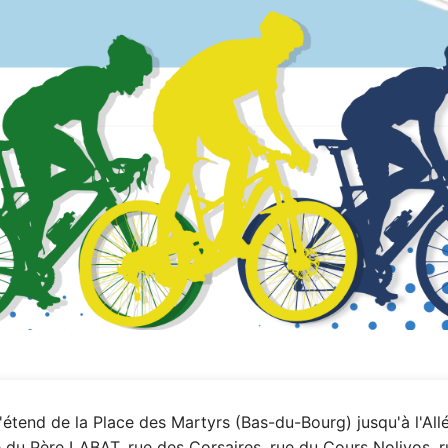
étend de la Place des Martyrs (Bas-du-Bourg) jusqu'à l'All
ue du Père LABAT, rue des Corsaires, rue du Cours Nolivos, r