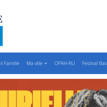
il Famille
Ma ville
OPAH-RU
Festival Ba