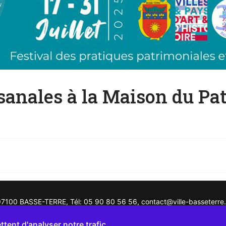
sanales à la Maison du Pa
, 97100 BASSE-TERRE, Tél: 05 90 80 56 56, contact@ville-basseterre.
ns légales
tent d'analyser notre trafic.